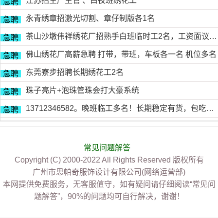
江苏招生产主管 、白夜班绣花工
急聘
永青绣章招激光切割、章仔制版各1名
急聘
茶山沙墩伟祥绣花厂招熟手白班临时工2名，工资面议，包吃住有的请电18676754153黎生
急聘
佛山绣花厂高薪急聘 打带，带班，车板各一名 机位多名
急聘
东莞寮步招聘长期绣花工2名
急聘
珠子亮片+泡珠管珠会打大豪系统
急聘
13712346582。晚班临工多名！长期稳定有货，包吃包住
急聘
常见问题解答
Copyright (C) 2000-2022 All Rights Reserved 版权所有
广州市思帕奇服饰设计有限公司(网络运营部)
本网提供免费服务，无客服值守，如有疑问请仔细阅读“常见问
题解答”，90%的问题均可自行解决，谢谢！