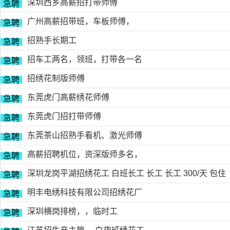
深圳西乡高薪招打带师傅
急聘
广州高薪招带班，车板师傅，
急聘
招熟手长期工
急聘
招车工两名，领班，打带各一名
急聘
招绣花制版师傅
急聘
东莞虎门高薪绣花师傅
急聘
东莞虎门招打带师傅
急聘
东莞茶山招熟手看机、激光师傅
急聘
高薪招聘机位，资深版师多名，
急聘
深圳龙岗平湖招绣花工 白班长工 长工 长工 300/天 包住
急聘
明丰电绣科技有限公司招绣花厂
急聘
深圳横岗排榜，，临时工
急聘