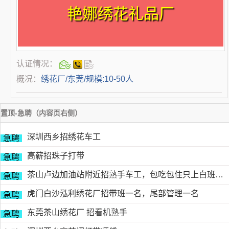
艳娜绣花礼品厂
认证情况：
概况：
绣花厂/东莞/规模:10-50人
置顶-急聘（内容页右侧）
深圳西乡招绣花车工
急聘
高薪招珠子打带
急聘
茶山卢边加油站附近招熟手车工，包吃包住只上白班，工资面议有的请电德胜13546915117
急聘
虎门白沙泓利绣花厂招带班一名，尾部管理一名
急聘
东莞茶山绣花厂 招看机熟手
急聘