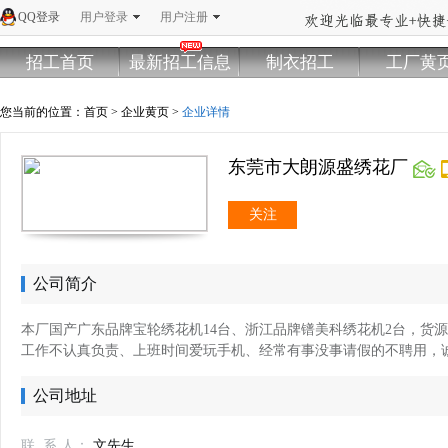
QQ登录
用户登录
用户注册
招工首页
最新招工信息
制衣招工
工厂黄
您当前的位置：
首页
>
企业黄页
>
企业详情
东莞市大朗源盛绣花厂
关注
公司简介
本厂国产广东品牌宝轮绣花机14台、浙江品牌镨美科绣花机2台，
货源
工作不认真负责、上班时间爱玩手机、经常有事没事请假的不聘用，
公司地址
联 系 人：
文先生