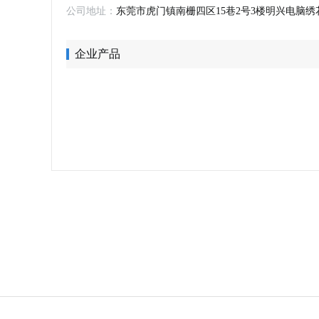
公司地址：
东莞市虎门镇南栅四区15巷2号3楼明兴电脑绣
企业产品