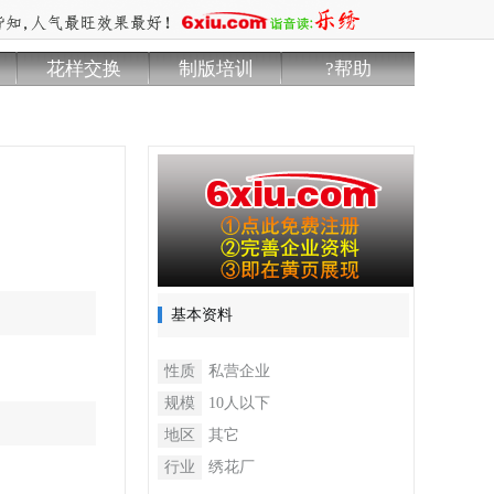
花样交换
制版培训
?帮助
基本资料
性质
私营企业
规模
10人以下
地区
其它
行业
绣花厂